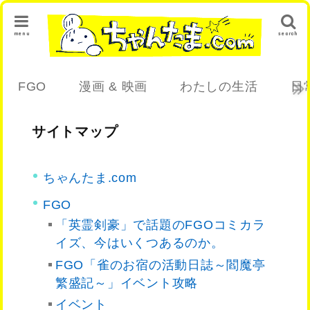
menu
search
FGO
漫画 & 映画
わたしの生活
日
サイトマップ
ちゃんたま.com
FGO
「英霊剣豪」で話題のFGOコミカラ
イズ、今はいくつあるのか。
FGO「雀のお宿の活動日誌～閻魔亭
繁盛記～」イベント攻略
イベント