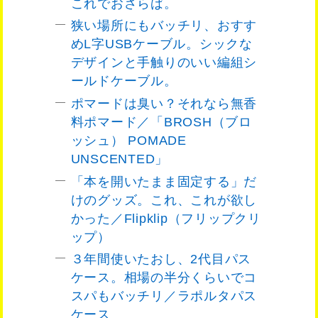
これでおさらば。
狭い場所にもバッチリ、おすす
めL字USBケーブル。シックな
デザインと手触りのいい編組シ
ールドケーブル。
ポマードは臭い？それなら無香
料ポマード／「BROSH（ブロ
ッシュ） POMADE
UNSCENTED」
「本を開いたまま固定する」だ
けのグッズ。これ、これが欲し
かった／Flipklip（フリップクリ
ップ）
３年間使いたおし、2代目パス
ケース。相場の半分くらいでコ
スパもバッチリ／ラポルタパス
ケース