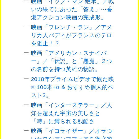
映画「イップ・マン 継承」／戦
いの果てにあった「答え」⋯香
港アクション映画の完成形。
映画「フレンチ・ラン」／アメ
リカ人バディがフランスのテロ
を阻止！？
映画「アメリカン・スナイパ
ー」／「伝説」と「悪魔」２つ
の名前を持つ英雄の物語。
2018年プライムビデオで観た映
画100本+α & おすすめ個人的ベ
スト3。
映画「インターステラー」／人
知を超えた宇宙の美しさと
「時」に縛られる残酷さ
映画「イコライザー」／オラつ