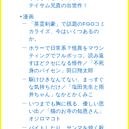
テイサム兄貴の出世作！
漫画
「英霊剣豪」で話題のFGOコミ
カライズ、今はいくつあるの
か。
ホラーで日常系？怪異をマウン
ティングでフルボッコ。読み返
すほどクセになる怪作／「不死
身のパイセン」田口翔太郎
駆けひきなんてない、まっすぐ
な気持ちだけ／「塩田先生と雨
井ちゃん」なかとかくみこ
いつまでも胸に残る、優しい思
い出／「猫のお寺の知恩さん」
オジロマコト
バイトしたり、サンマを焼く殺