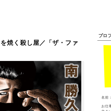
プロ
を焼く殺し屋／「ザ・ファ
名前
お仕