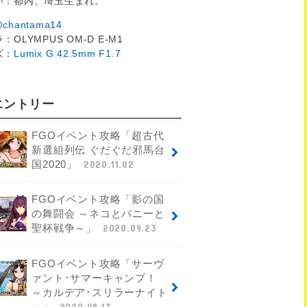
い：都内、埼玉生まれ。
chantama14
：OLYMPUS OM-D E-M1
ズ：
Lumix G 42.5mm F1.7
エントリー
FGOイベント攻略「超古代
新選組列伝 ぐだぐだ邪馬台
国2020」
2020.11.02
FGOイベント攻略「影の国
の舞闘会 ～ネコとバニーと
聖杯戦争～」
2020.09.23
FGOイベント攻略「サーヴ
ァント･サマーキャンプ！
～カルデア･スリラーナイト
～」
2020.08.17