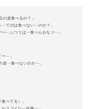
枝豆の皮食べるの？」
う⋯てのは食べない⋯のか？」
がー⋯ふつうは⋯食べんわなァ⋯」
てー⋯」
カの皮⋯食べないのか⋯」
」
リ食べてる）」
んかスゴイな⋯佐藤⋯」