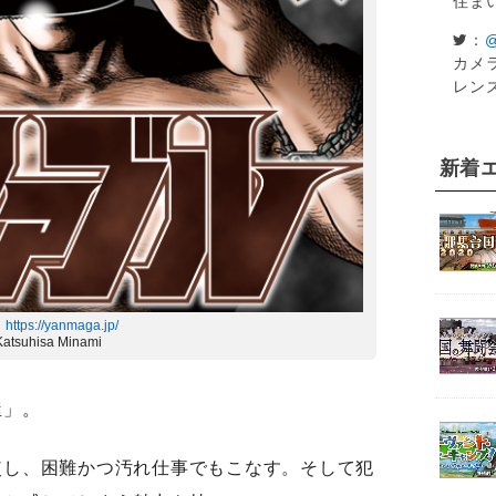
住ま
：
@
カメラ
レン
新着
：
https://yanmaga.jp/
Katsuhisa Minami
屋」。
使し、困難かつ汚れ仕事でもこなす。そして犯