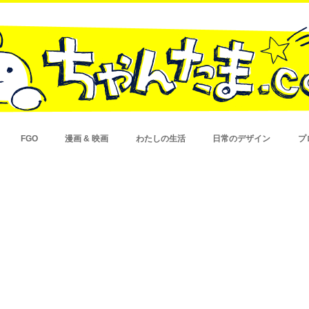
FGO
漫画 & 映画
わたしの生活
日常のデザイン
プ
ゲームシステム
イベント
漫画
映画
買ってよかった
健康
広告