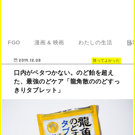
FGO
漫画 & 映画
わたしの生活
日
2019.12.08
買ってよかった
口内がベタつかない。のど飴を超え
た、最強のどケア「龍角散ののどすっ
きりタブレット」