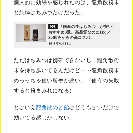
個人的に効果を感じれたのは、龍角散粉末
と純粋はちみつだけだった。
「国産の生はちみつ」が安い！
おすすめ3選。高品質なのに1kg／
2500円からの高コスパ。
2019年4月26日
ただはちみつは携帯できないし、龍角散粉
末を持ち歩いてるんだけどー⋯龍角散粉末
めっっちゃ使い勝手が悪い。（使うの失敗
すると粉まみれになる）
とはいえ
龍角散のど飴
はどうも甘いだけで
効いてる感じがしない。