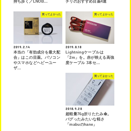
持ち歩く／LNOB…
チリのおすすめ目薬4選
買ってよかった
買ってよかった
2019.2.14
2019.8.18
本当の「有効成分を最大配
Lightningケーブルは
合」はこの目薬。パソコン
「2m」を。赤が映える高強
やスマホなどヘビーユー
度ケーブル 3本セ…
ザ…
買ってよかった
2018.9.28
超軽量76g折りたたみ傘。
バグったみたいな軽さ
「mabuのhane」