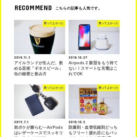
RECOMMEND
こちらの記事も人気です。
買ってよかった
買ってよかった
2018.11.3
2018.10.27
アイルランドが生んだ、飲
Airpods 2 新型をもう待て
める芸術「ギネスビール」
ない！スマートな充電はこ
缶の秘密と飲み方
れでOK
買ってよかった
買ってよかった
2019.7.1
2018.10.5
前ポケが膨らむ⋯AirPods
防腐剤・血管収縮剤どっち
はレザーケースでスッキリ
もフリー！疲れ目にもバッ