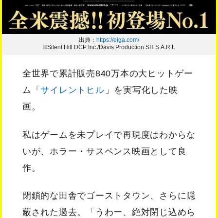
出典：
https://eiga.com/
©Silent Hill DCP Inc./Davis Production SH S.A.R.L
全世界で累計販売840万本の大ヒットゲー
ム「
サイレントヒル
」を実写化した映
画。
私はゲームを未プレイで再現度はわからな
いが、ホラー・サスペンス映画として良
作。
閉鎖的な田舎でゴーストタウン、さらに隠
蔽された過去。「うわー、絶対閉じ込めら