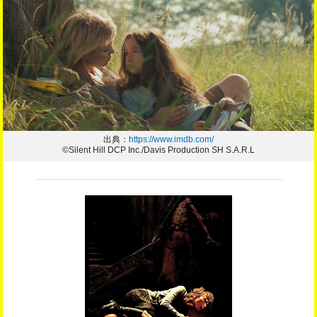
出典：
https://www.imdb.com/
©Silent Hill DCP Inc./Davis Production SH S.A.R.L