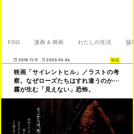
FGO
漫画 & 映画
わたしの生活
日
2018.11.11
2020.06.06
映画
映画「サイレントヒル」／ラストの考
察。なぜローズたちはすれ違うのか⋯
霧が生む「見えない」恐怖。