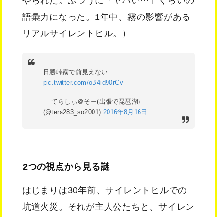
やられた。ふつうに「ヤバい⋯」くらいの
語彙力になった。1年中、霧の影響がある
リアルサイレントヒル。）
日勝峠霧で前見えない…
pic.twitter.com/oB4id90rCv
— てらしぃ＠そー(出張で琵琶湖)
(@tera283_so2001)
2016年8月16日
2つの視点から見る謎
はじまりは30年前、サイレントヒルでの
坑道火災。それが主人公たちと、サイレン