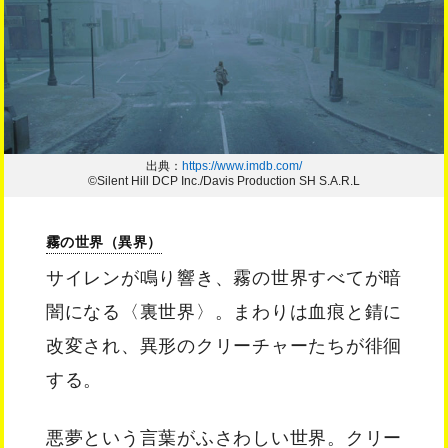
出典：
https://www.imdb.com/
©Silent Hill DCP Inc./Davis Production SH S.A.R.L
霧の世界（異界）
サイレンが鳴り響き、霧の世界すべてが暗
闇になる〈裏世界〉。まわりは血痕と錆に
改変され、異形のクリーチャーたちが徘徊
する。
悪夢という言葉がふさわしい世界。クリー