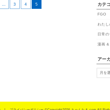
…
3
4
5
カテ
FGO
わたし
日常の
漫画 &
アー
せ
プライバシーポリシー
©Copyright2026
ちゃんたま.com
.All Rig