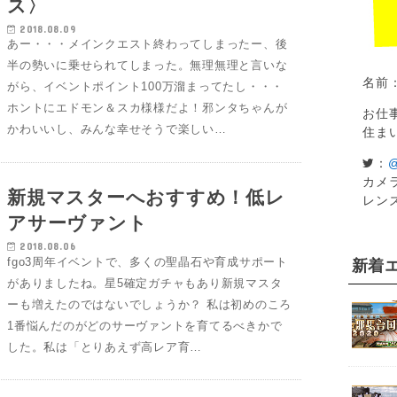
ス〉
2018.08.09
あー・・・メインクエスト終わってしまったー、後
半の勢いに乗せられてしまった。無理無理と言いな
名前
がら、イベントポイント100万溜まってたし・・・
ホントにエドモン＆スカ様様だよ！邪ンタちゃんが
お仕
かわいいし、みんな幸せそうで楽しい…
住ま
：
@
カメラ
新規マスターへおすすめ！低レ
レン
アサーヴァント
2018.08.06
fgo3周年イベントで、多くの聖晶石や育成サポート
新着
がありましたね。星5確定ガチャもあり新規マスタ
ーも増えたのではないでしょうか？ 私は初めのころ
1番悩んだのがどのサーヴァントを育てるべきかで
した。私は「とりあえず高レア育…