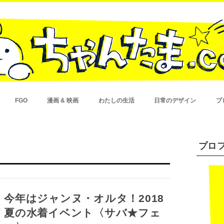
FGO
漫画 & 映画
わたしの生活
日常のデザイン
プ
ゲームシステム
イベント
漫画
映画
買ってよかった
健康
広告
プロ
今年はジャンヌ・オルタ！2018
夏の水着イベント〈サバ★フェ